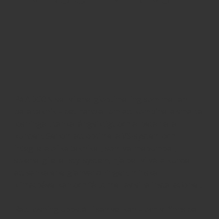
På ADCON ser vi energioptimering som mer än
bara teknik – det handlar om att kombinera smarta
lösningar, tänka långsiktigt och arbeta nära
kunden. Genom att optimera VS-system och
integrera olika tekniker, som värmepumpar,
solenergi eller styrsystem, hjälper vi våra kunder
att sänka energianvändningen, minska
klimatpåverkan och få ut mer av sina installationer.
Rätt lösning uppstår i samverkan – och vi finns där