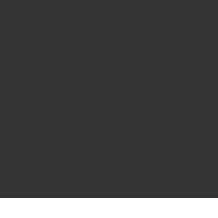
komplexa projekt, utan att krångla till det. Genom
smart projektering, tydlig kommunikation och
teknisk kompetens ser vi till att saker händer – i tid,
på rätt sätt och med rätt kvalitet.
Läs mer om hur vi arbetar i samverkan