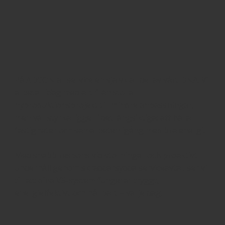
På ADCON är service en självklar del av vårt DNA. Vi
arbetar idag med allt från stora
nyproduktionsprojekt till mindre anpassningar,
men vår styrka ligger i det långsiktiga: att hålla
fastigheter och samarbeten igång med bra energi.
Med snabb respons vid störningar och proaktivt
underhåll genom skräddarsydda serviceavtal, ser vi
till att dina VS-system fungerar tryggt,
energieffektivt och hållbart – varje dag.