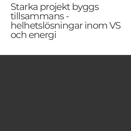
SBOLAG
Starka projekt byggs
tillsammans -
helhetslösningar inom VS
och energi
HELHETSLÖSNINGAR
INOM VS
– FRÅN IDÉ TILL DRIFT