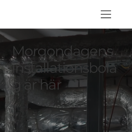
Morgondagens
installationsbola
g är här
VS-installationer