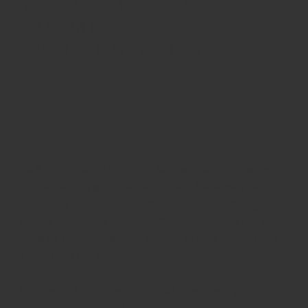
ÅTERBRUK FÖR
FRAMTIDENS
INSTALLATIONER
På ADCON ser vi återbruk som en naturlig del av
ett hållbart byggande. Genom att återanvända VS-
komponenter där det är möjligt – och samtidigt
göra kloka, livscykelbaserade val – bidrar vi till att
minska klimatpåverkan, spara resurser och skapa
framtidssäkra lösningar.
Vi arbetar aktivt med återbruksinventeringar,
rådgivning i tidiga skeden och smart