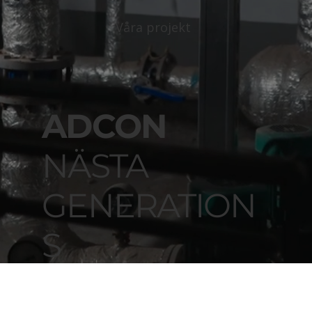
Våra projekt
ADCON
NÄSTA
GENERATION
S
INSTALLATION