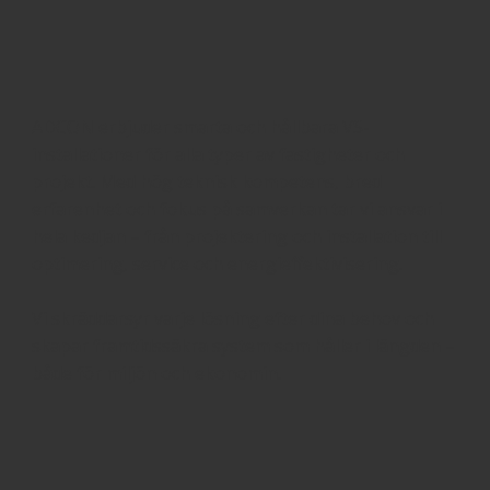
ADCON erbjuder smarta och hållbara VS-
installationer för alla typer av fastigheter och
projekt. Med hög teknisk kompetens, bred
erfarenhet och fokus på samverkan tar vi ansvar i
hela kedjan – från projektering och installation till
optimering, service och energieffektivisering.
Vi skräddarsyr varje lösning efter dina behov och
skapar framtidssäkra system som håller i längden –
både för miljön och ekonomin.