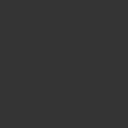
SAMVERKAN SOM
SKAPAR RESULTAT
På ADCON driver vi VS-projekt med både
engagemang och struktur. Vi tar ansvar i hela
kedjan – från planering till färdig installation – och
gör det i nära samverkan med våra kunder och
samarbetspartners.
Vår styrka ligger i att leverera helhetslösningar i